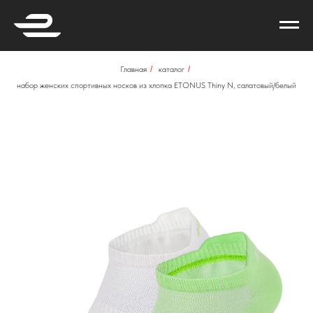
Главная
/
каталог
/
набор женских спортивных носков из хлопка ETONUS Thiny N, салатовый/белый