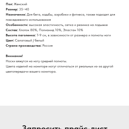
Пол:
Женский
Размер:
35−40
Назначение:
Для бега, ходьбы, аэробики и фитнеса, также подходят для
повседневного использования
Особенности:
высокая эластичность, сетка и резинка на лодыжке
Состав:
Хлопок 80%, Полиамид 10%, Эластан 10%
Высота паголенка:
7-9 см, в зависимости от размера и полноты ноги
Цвет:
Салатовый / белый
Страна производства:
Россия
Внимание!
Носки вяжутся на ногу средней полноты.
Цвета изделий на мониторе могут отличаться от реальных из-за другой
цветопередачи вашего монитора.
Запросить прайс-лист