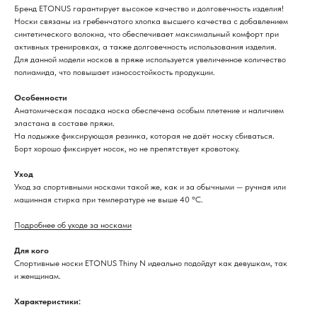
Бренд ETONUS гарантирует высокое качество и долговечность изделия!
Носки связаны из гребенчатого хлопка высшего качества с добавлением
синтетического волокна, что обеспечивает максимальный комфорт при
активных тренировках, а также долговечность использования изделия.
Для данной модели носков в пряже используется увеличенное количество
полиамида, что повышает износостойкость продукции.
Особенности
Анатомическая посадка носка обеспечена особым плетение и наличием
эластана в составе пряжи.
На лодыжке фиксирующая резинкa, которая не даёт носку сбиваться.
Борт хорошо фиксирует носок, но не препятствует кровотоку.
Уход
Уход за спортивными носками такой же, как и за обычными — ручная или
машинная стирка при температуре не выше 40 °C.
Подробнее об уходе за носками
Для кого
Спортивные носки ETONUS Thiny N идеально подойдут как девушкам, так
и женщинам.
Характеристики: